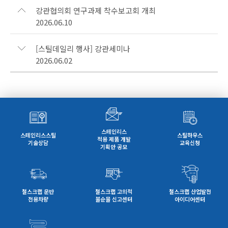
강관협의회 연구과제 착수보고회 개최
2026.06.10
[스틸데일리 행사] 강관세미나
2026.06.02
스테인리스
스테인리스스틸
스틸하우스
적용 제품 개발
기술상담
교육신청
기획안 공모
철스크랩 운반
철스크랩 고의적
철스크랩 산업발전
전용차량
불순물 신고센터
아이디어센터