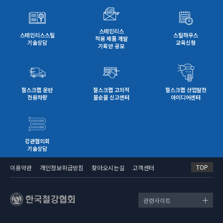
관련 문의사항은 한국철강협회 강관협의회 사무국
대해 고민해볼 수 있는 시간이 되었다.
(02-559-3563, gyueon.jo@ekosa.or.kr)로 연
락하여주시기 바랍니다.
스테인리스
이날 세미나에 참석한 강관업계 종사자는 “수소 수
스테인리스스틸
스틸하우스
적용 제품 개발
기술상담
교육신청
송용 강관 시장 확대에 따라 우리 업계에서 준비해
기획안 공모
야할 사항에 대해 미리 알아볼 수 있는 좋은 기회가
되었다”고 말하며 새로운 시장에 대한 기대감을 나
타내었다.
철스크랩 운반
철스크랩 고의적
철스크랩 산업발전
전용차량
불순물 신고센터
아이디어센터
강관협의회에서는 매년 국내외 강관산업 현황 및
수요산업 동향 등 정보공유를 위한 세미나를 개최
하고 있으며, 2005년 처음 개최한 이후 올해 17회
를 맞이하였다. 강관협의회는 동양철관, 세아제강,
현대제철, 휴스틸, 하이스틸 등 국내 17개 강관업체
강관협의회
가 회원사로 참여하고 있다
기술상담
TOP
이용약관
개인정보취급방침
찾아오시는길
고객센터
발표영상(유튜브 철강협회) : https://youtu.be/D
MGzizn9lwE
관련사이트