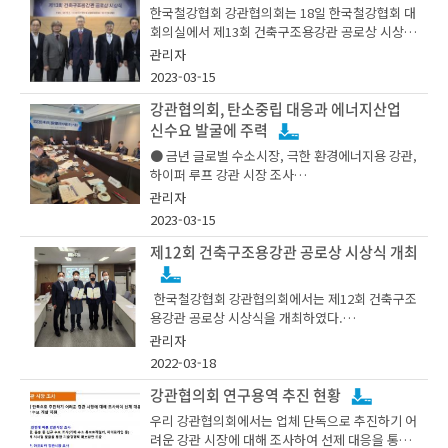
한국철강협회 강관협의회는 18일 한국철강협회 대
회의실에서 제13회 건축구조용강관 공로상 시상식
을 진행했다.
관리자
2023-03-15
이번 시상식에서는 김호경 서울대 교수, 이원록 더
나은구조엔지니어링 대표, 유호진 진원구조엔지니
강관협의회, 탄소중립 대응과 에너지산업
어링 대표, 서승권 핸스 대표가 수상했다.
신수요 발굴에 주력
● 금년 글로벌 수소시장, 극한 환경에너지용 강관,
공로상은 설계적용, 신기술개발 등 여러 분야에서
하이퍼 루프 강관 시장 조사
건축구조용 강관의 국내 수요 확대에 기여한 공적
관리자
이 큰 유공자를 격려해 강관산업의 발전과 시장 개
2023-03-15
발을 목적으로 마련됐다.
한국철강협회 강관협의회(회장 엄정근, 하이스틸
제12회 건축구조용강관 공로상 시상식 개최
수상자로 선정된 김호경 교수는 ERW 강관 공정 시
대표)는 3월 15일 더 플라자 호텔에서 엄정근 회장
뮬레이션 기법을 개발해 생산 효율성 제고 등 강관
등 강관업계 대표자가 참석한 가운데 2023년도 제
산업 발전에 기여했다. 이원록 대표와 유호진 대표
한국철강협회 강관협의회에서는 제12회 건축구조
1회 이사회 및 정기총회를 개최하고, 올해 사업계
는 플랜트 공사, 항공기 격납고 시설물 공사 등 다수
용강관 공로상 시상식을 개최하였다.
획을 확정했다.
의 건설 프로젝트에 강관을 설계 적용해 수요 확대
관리자
에 힘을 보탰다.
12회를 맞이한 건축구조용강관 공로상은 건축구
2022-03-18
조용강관 수요확대에 기여한 공적이 큰 유공자를
또한, 서승권 대표는 지하 굴착 현장에 사용할 수 있
격려하기 위해 시작되었으며, 올해는 서울과학기술
강관협의회 연구용역 추진 현황
이날 확정된 사업계획에 따르면 강관협의회는 올해
는 강관버팀보 공법 개발해 현장 안전과 강관 기술
대학교 윤석구 교수, 충남대학교 이강민 교수, 건축
우리 강관협의회에서는 업체 단독으로 추진하기 어
강관산업의 미래 경쟁력 확보를 위해 탄소중립 대
경쟁력을 제고했다.
구조기술사회 김지상 부회장이 선정되었다.
려운 강관 시장에 대해 조사하여 선제 대응을 통한
응과 에너지 산업의 신수요 발굴에 주력할 예정이