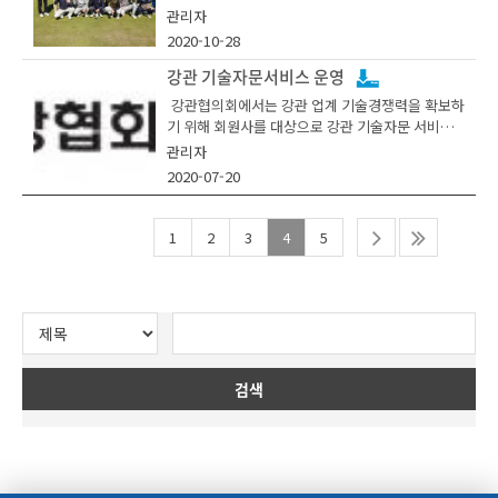
은 정체되었으나, ’22년은 전반적인 내수와 수출시
회 총회를 개최했다. 이날 총회에서는 건축 구조용
관리자
장 동반 회복에 힘입어 증가할 것으로 전망하였다.
강관 수요 확대 활동, 북미 에너지용 강관 시장 및
2020-10-28
기술조사 등 주요 추진 사업 보고와 산업발전세미
나, 항만 내진설계 수요 발굴 등 강관 수요 확대 계
강관 기술자문서비스 운영
스틸투모로우의 나병철 부사장은『수소 사회화 진
획을 비롯하여 경영 환경에 대한 이슈 보고를 통해
강관협의회에서는 강관 업계 기술경쟁력을 확보하
전과 국내 강관 시장 전망』을 발표하였다. 나 부사
향후 강관업계가 나아가야할 방향 논의가 있었다.
기 위해 회원사를 대상으로 강관 기술자문 서비스
장은 수소 사회로 전환됨에 따라 강관 수요는 수송,
를 운영 중에 있습니다.
관리자
충전소, 수소차에서 연간 약 2만톤의 신규 수요가
발생할 것이라고 전망하여, 참가자들의 관심을 끌
2020-07-20
었다.
1
2
3
4
5
소재, 용접, 시험 분야의 7명의 전문인력을 자문위
이어서 포스코 조우연 수석연구원은 『국내 수소배
원으로 위촉하여 무료로 해당 분야에 대한 자문을
관 및 설계기술 현황』 발표를 통해 각 국가에서 관
지원 중에 있으며,
심을 갖고 있는 수소시범도시 설계법에 대한 적용
사례 중심으로 소개하였다. 특히 국내외 수소배관
현황과 적용되는 강관의 상세 품질 정보에 대해 논
의하는 시간을 가졌다.
강관협의회 회원사는 누구든지 사무국으로 연락하
검색
여 자문을 받을 수 있습니다.
마지막으로 한국표준과학연구원의 백운봉 팀장은
『수소환경에서 耐수소취성 특성 품질평가 방법』
을 설명하였다. 수소 취성 평가 방법에 대해 국가
별, 기관별로 소개하여 강관 업계 기술 개발 전략에