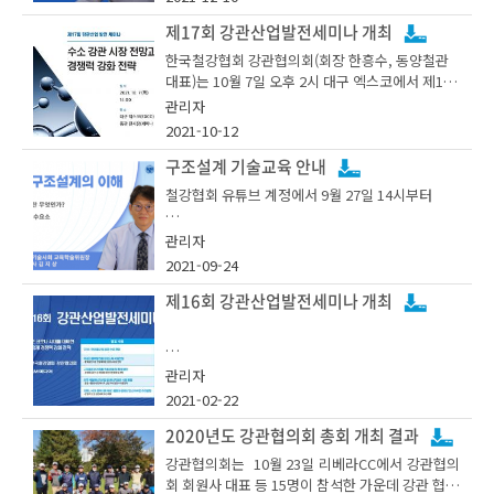
강관협의회 엄정근 회장은 “국내 강관산업은 고유
- 강관협의회 소개 및 사업 추진 현황(조규언
3. 강관 2030 기술개발 로드맵 개발
가 전망으로 북미시장 중심의 에너지 수요가 지속
계장)
제17회 강관산업발전세미나 개최
적으로 증가함에도 불구하고, 건설수요 부진으로
한국철강협회 강관협의회(회장 한흥수, 동양철관
- 탈 탄소화, 뉴 모빌리티 발전 등 메가트렌드를 기
강관업계를 둘러싼 환경은 녹록치 않을 것이라고
- 열연 생산 공정 및 주요 제품(성준경 과장)
대표)는 10월 7일 오후 2시 대구 엑스코에서 제17
반으로한 강관 요소기술 조사
말하고, 급변하는 환경변화에 대응하여 강관산업의
회 강관산업발전세미나를 개최했다. 이번 세미나는
경쟁력을 높이기 위해 최선을 다하자” 고 말했다.
관리자
- 후판 생산 공정 및 주요 제품(김기언 대리)
코로나 거리두기에 따라 제한된 인원만 현장에서
- 국내 강관 시장을 반영한 요소기술 개발조사를
2021-10-12
참석하였으며, 유튜브를 통해 온라인으로 생중계되
바탕으로 업계 기술경쟁력 강화 지원
- 강관 규격 및 인증 절차(박철홍 대리)
었다.
구조설계 기술교육 안내
이번 이사회에는 엄정근 회장(하이스틸 대표) 이외
철강협회 유튜브 계정에서 9월 27일 14시부터
에 세아제강 김석일 대표, 현대제철의 김정갑 상무,
한국철강협회 허대영 본부장은 개회사를 통해 “코
※ 위 자료는 회원사 분들께만 공개되는 비공개자
휴스틸 정현용 이사, 동양철관 전희균 상무, 넥스틸
구조설계 기술교육 영상을 OPEN 합니다. 많은 시
관리자
로나19 위기에서도 강관업계가 빠르게 대응하여
료입니다.
최철균 상무, 금강공업 오현진 전무, 현대알비 이상
청 바랍니다.
2021-09-24
부진에서 점차 벗어나는 모습”이라고 말하며 “오늘
철 대표, 창원벤딩 이재천 사장, 웰텍 윤석철 사장
세미나는 新수요 발굴을 위해 전 세계의 공통 이슈
등 14명이 참석했다.
제16회 강관산업발전세미나 개최
인 탄소 중립에 대응하여 우리나라가 수소수송용
○ 강연자 : 건축구조기술사회 교육학술위원장 김
강관의 선도국가로 되기 위한 중요한 자리”라고 강
지상
조하였다.
관리자
강관협의회는 강관산업의 대외 경쟁력 향상과 산업
○ 주요내용 : 구조설계 정의, 필수요소, 모델링에
철강협회 유튜브 계정 업로드
발전에 기여하기 위해 2005년 3월 발족한 위원회
2021-02-22
대한 개요 소개 등
이어서 포스코경영연구원 추지미 수석연구원은
로서, 하이스틸, 세아제강, 현대제철 등 16개 국내
https://youtu.be/q1koqAcf4pM
2020년도 강관협의회 총회 개최 결과
『2022년 국내 철강 및 강관수급 전망』의 발표를
주요 강관업체가 회원사로 참여하고 있다.
통해 국내 강관 생산은 수출 개선에도 내수시장의
강관협의회는 10월 23일 리베라CC에서 강관협의
더딘 회복과 원자재 조달 어려움으로 ‘21년 생산량
회 회원사 대표 등 15명이 참석한 가운데 강관 협의