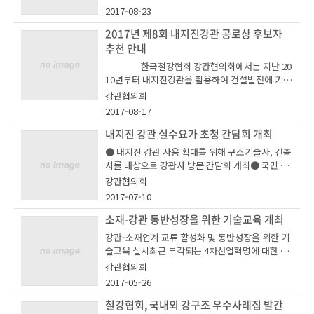
의회 회장사 및후원기관13:40~14:20(기조강연) 4
스를 아래와 같이 개최하오니 많은 관심과 참여 부
동 대응을 실시키로 하였으며 그간 미국 수출에 편
2017-08-23
차 산업혁명과 강관산업의 지속 발전방향울산과학
탁드립니다.o 행사명 : 2017 한국 파이프라인 컨퍼
중되었던 판로를 다변화하는 차원에서 베트남, 인
기술원 김동섭 교수14:20~15:00강관사와 철강사
런스(Korea Pipeline Conference2017)o 일시/
2017년 제8회 내지진강관 공로상 후보자
니지역 에너지강관 조사를 진행하기로 하는 것은
의 4차 산업혁명 공동 대응포스코 이창선 상무15:0
장소 : 2017. 9. 13(수) ~ 14(목) / 포스코센터(서울
추천 안내
물론 유럽 지역 강관수요업체와의 기술교류도 활발
0~15:40생산 공정 스마트화 사례(DCS, 공통 데이
대치동 소재)o 프로그램 : 하기 이미지 파일 및 홈페
히 실시할 계획이다.또한, 내수 시장 건설구조용 강
한국철강협회 강관협의회에서는 지난 20
터 모델, 시뮬레이션 도구, 3D 시각화, 경영 정보 시
이지 참조o 참가 신청 : 행사 홈페이지 온라인 접수
관 수요 확대를 위한 제도 개선 활동의 일환으로 강
10년부터 내지진강관을 활용하여 건설발전에 기여
스템)지멘스코리아최유순 부장15:40~16:00휴 식
(http://www.kpconf.com/html/join.php) * 사
관의 우수한 내진성능을 어필할 수 있는 데이터 도
한 유공자를 격려하고 홍보함으로써 관련 업계에
16:00~16:40강관제조업에서의 비파괴검사(NDT)
강관협의회
전등록 기한 : 2017년 09월 05일(화)까지(행사당일
출을 위한 ‘건축물 하부구조 성능기반 내진설계 적
내지진강관의 인지도를 제고하고 내지진강관 제품
기술 트렌드와 스마트기술 적용방안NDT엔지니어
2017-08-17
현장등록 가능) - 등록비 : 일반 150천원, 학생 50
용 파일럿테스트 연구’도 추진할 예정이다.협의회
의 적용을 촉진하는 효과를 유도하기 위한 목적으
링 박정철 부장16:40~17:20스마트 미터 및 센서 네
천원 단, 강관협의회 및 한국철강협회 회원사 재
는 그 밖에도 건축구조용강관 우수성을 홍보하고
로 내지진강관 공로상 제도를 운영해오고 있습니
내지진 강관 실수요가 초청 간담회 개최
트워크 기반 상수관망 운영관리 최적화
직자의 경우 무료 (무료 등록 해당자의 경우 별첨
설계 적용을 유도하기 위해 ‘건축구조용 강관 수요
다. 아래 내용을 참조하시어 내지진강관 설계적용
● 내지진 강관 사용 확대를 위해 구조기술사, 건축
참가신청서 엑셀파일을 작성하여 이메일 zejune.c
확대에 기여한 유공자에 대한 포상 ’, ‘건축구조용
확대에 기여한 ｢내지진강관 공로상｣ 후보자를 적
사를 대상으로 강관사 방문 간담회 개최● 국민 안
hoi@ekosa.or.kr 송부)
강관 실수요가 초청 간담회’등의 세부사업을 진행
극 추천하여 주시기 바랍니다. ○ 추천 대상 :
전과 직결된 내지진강관 적극 활용 공감대 마련우
한다.이와 더불어 국내 강관산업의 지속가능성 제
강관협의회
아래 각 항에 해당하는 자 중 내지진 강관 수요확대
리 협회 내 강관협의회 내지진강관전문위원회에서
고를 위해 ‘고부가 강관 시장인 내식 합금강관(CR
2017-07-10
및 신수요 창출에 기여했음을
는 6월 30일 포항에서 내지진 강관 실수요가인 구
A) 시장 진출을 위한 연구’와 ‘강관산업 스마트팩토
객관적으로 증명할 수 있는 자 ① 내지진강관
조기술사와 건설사 관계자 40여명을 대상으로 내
소재-강관 동반성장을 위한 기술교육 개최
리 표준모델 구축 연구’도 금년도에 추진할 계획이
관련 연구 및 논문 ② 내지진강관 관련 프로
지진 강관 실수요가 초청 간담회를 진행했다.이번
다.
강관-소재업계 교류 활성화 및 동반성장을 위한 기
젝트 적용 기여 ③ 내지진강관 관련 주요기술
행사는 지난 해 경주 지진을 계기로 내지진 건축설
술교육 실시최근 부각되는 4차산업혁명에 대한 정
개발 ○ 시상
계의 중요성이 증가함에 따라 핵심 내진구조용 소
보공유를 통해 미래먹거리 창출 방안 모색우리 협
규모 : 3명 - 상패 및 상금(200만원/인당) 수
강관협의회
재인 내지진강관의 우수성과 경제성을 관련 수요자
회 강관협의회는 최신 기술교류를 통한 기술경쟁력
여 ※ 심사위원회 회의를 통해 시상 규모
2017-05-26
에게 알리기 위한 목적으로 기획되었다.이번 초청
강화 및 신기술 시장동향에 대한 정보 공유를 위해
및 상금은 변경될 수 있음 ○ 제출 서류
간담회 참가자들은 내지진강관 소재 및 조관 공정
25~26일 양일간 온양그랜드호텔에서 강관협의회
철강협회, 국내외 강구조 우수사례집 발간
① 추천서(소정양식) 1통 ② 피추천자 공적조
을 탐방하고 현장 엔지니어들로부터 상세한 설명을