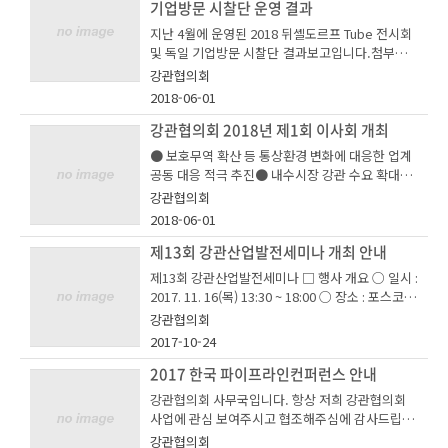
기업방문 시찰단 운영 결과
지난 4월에 운영된 2018 뒤셸도르프 Tube 전시회
및 독일 기업방문 시찰단 결과보고입니다.첨부파
일 참조바랍니다.
강관협의회
2018-06-01
강관협의회 2018년 제1회 이사회 개최
● 보호무역 확산 등 통상환경 변화에 대응한 업계
공동 대응 적극 추진● 내수시장 강관 수요 확대를
위한 기반 구축도 적극 모색우리 협회 강관협의회
강관협의회
(회장 박훈, 휴스틸 사장)는 3월 8일(목) 오전 11시
2018-06-01
서울 강남구 호텔리베라에서 휴스틸 박훈 사장 등
회원사 대표 10명이 참석한 가운데 2018년 제1회
제13회 강관산업발전세미나 개최 안내
이사회를 개최했다.금년도 이사회에서는 ‘2017년
제13회 강관산업발전세미나 □ 행사 개요 ○ 일시 :
협의회 사업실적 및 결산’에 대한 사무국의 보고와
2017. 11. 16(목) 13:30 ~ 18:00 ○ 장소 : 포스코센
‘2018년 협의회 사업계획 및 예산에 대한 심의’ 및
터 서관 4층 아트홀 (서울 대치동 소재) ○ 주제 : 4
강관협의회
‘2018년도 강관산업 전망에 대한 전문가 발표’ 등
차 산업혁명과 강관산업의 지속 발전 방향 ○ 대상 :
2017-10-24
이 이루어졌다.협의회는 금년도 사업목표를 ‘대내
강관업계, 학계, 수요업계 등 관계자 ○ 주최 : 한국
외 시장환경 변화에 대응한 강관산업 혁신 성장 지
철강협회 강관협의회 * 후원: 산업통상자원부, 대
2017 한국 파이프라인컨퍼런스 안내
원’으로 정하고 △보호무역 확산 등 통상환경 변화
한금속재료학회, 한국강구조학회, S&M미디어, 포
강관협의회 사무국입니다. 항상 저희 강관협의회
에 따른 대응 지원, △국내외 강관 시장 확대를 위
스코 □ 행사 프로그램시 간내 용진 행13:00~13:30
사업에 관심 보여주시고 협조해주심에 감사드립니
한 기반 구축 활동을 중점적으로 추진하기로 했다.
참가자 등록 사무국13:30~13:40개회사 및 축사협
다.저희 협의회에서 2017 한국파이프라인 컨퍼런
협의회는 최근 미국의 수입규제 강화에 관련해 공
강관협의회