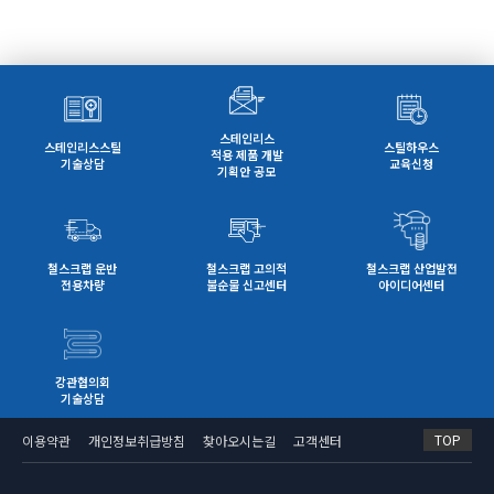
에너지강관전문위원회 회원사(6개사) 대상 제안서
제출마감 : 2017. 3. 30(목)까지 (우편제출은 마감
서류심사4. 문의 및 제출처 주소 : 서울시 송파구
당일자 소인 인정) 다. 제출방식 : email 또는 우
가락동 78번지 IT벤처타워 15층 한국철강협회 담
편, 직접 접수3. 연구용역 기관 선정 방법 * 내지
당 : 수요개발실 허지회 계장(02-559-3566 /email:
진강관전문위원회 회원사(5개사) 대상 제안서 서류
jihoe.her@ekosa.or.kr)5. 기타사항 제출된 서
심사4. 문의 및 제출처 주소 : 서울시 송파구 가락
류는 반환하지 않으며, 필요에 따라서 프리젠테이
동 78번지 IT벤처타워 15층 한국철강협회 담당 :
션을 실시할 수 있으며, 이에 따라 소요되는 일체 경
스테인리스
수요개발실 허지회 계장(02-559-3566 /email: jih
스테인리스스틸
스틸하우스
비는 지급하지 아니함
적용 제품 개발
oe.her@ekosa.or.kr)5. 기타사항 제출된 서류
기술상담
교육신청
기획안 공모
는 반환하지 않으며, 필요에 따라서 프리젠테이션
을 실시할 수 있으며, 이에 따라 소요되는 일체 경비
는 지급하지 아니함
철스크랩 운반
철스크랩 고의적
철스크랩 산업발전
전용차량
불순물 신고센터
아이디어센터
강관협의회
기술상담
TOP
이용약관
개인정보취급방침
찾아오시는길
고객센터