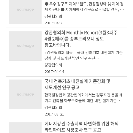
임직원 42명이 참석한 가운데 소재-강관 동반성장
서(소정양식) 1통 ③ 피추천자 재직증명서 1
● 우수 강구조 지역브랜드, 관광활성화 및 지역 경
듣는 시간을 가졌다.특히, 세아제강 포항공장에서
을 위한 기술교육을 개최하였다. 특히, 이번 기술교
통 ④ 피추천자 증명사진(명함판) 3매 ○
제 이끈다 ● 지자체에서 강구조로 건설할 경우, 설
별도로 마련한 내지진강관 설명회에서 심도 있는
육에는 소재 및 강관 용접기술에 대한 이론 교육 외
접수 마감 : 2017년 9월 25일 18시 - 접수처 :
계 및 전문가 지원하고 향후 아름답고 튼튼한 교량
제품 관련 논의 시간을 가져 참석자들의 호평을 받
강관협의회
에 최근 신기술과 시장동향에 대한 전문가 초청 강
서울시 송파구 중대로 135 동관 15층 한국철강협
선정 홍보 계획
았다.창민우구조컨설턴트 김성관 부사장은 “이번
2017-04-21
연으로 참석자의 큰 호응을 받았다.먼저, 전문가 초
회(05717) 수요개발실 계장 최재
한국철강협회에서는 4/18일, ‘파리 에펠탑, 샌프
현장 방문 간담회를 통해 설계 작업에 쓰이는 내지
청강연으로 ?철강 통상규제동향과 대응방안?에 대
준 (T: 02-559-3586 / E-mail : z
란시스코 금문교’ 와 같은 지역을 대표할 만한 건축
강관협의회 Monthly Report(3월3째주
진 강관이 어떻게 만들어지고 어떠한 우수성이 있
해 세종ITC 정선호 회계사가 발표하였다. 트럼프 경
ejune.choi@ekosa.or.kr) - 접수방법 : 등
및 교량을 선정하여 지역 브랜드의 가치를 높이고
4월 2째주)를 송부드리오니 정보
는지에 대해 알게 되었고, 향후 건축물 구조를 설계
제 체제 이후 에너지강관 시장 전망에 대한 불확실
기우편 및 직접 제출으로만 접수 (등기우편의 경우
새로운 관광명소로서 많은 관광객에게 기쁨과 추억
할 때 더욱 많이 활용해야겠다는 생각이 들었다”고
참고바랍니다.
성이 고조되는 가운데 통상규제에 대한 대응방안으
마감시각 전까지 도착분만 인정) ○ 진행 일
을 선사하여 지역 경제 활성화을 위해 ‘국내외 강구
말했다.강관협의회 내지진강관전문위원회는 국
로 반덤핑 위험이 존재하는 품목에 대해 사전 리스
• 강관협의회 활동 - 국내 건축기초 내진설계 기준
정 - ('17) 9. 25 : 내지진강관 공로상 후보자
조 우수 건축물 사례집’을 발간하였다. 현재까지
내 주요 내지진 강관 제조사 5개사(세아제강, 현대
크를 파악하여 전략을 수립하는 것이 중요하다고
강화 및 제도개선 방안 연구 추진
접수 마감 - 10월 중 : 수상자 선정 심사위원
완성된 마천루 중 가장 높은 두바이 부르즈칼리파
제철, 휴스틸, 하이스틸, 삼강엠엔티)가 참여하는
강조했다. 연세대학교 손일 교수는 최근 사회적으
- 기술위원회 워크숍 개최
회 개최 - 10월 말 : 수상자 발표 및 수상자 안
강관협의회
(삼성물산 건설)를 비롯해 매년 6천만명의 관광객
협의체로서 국내외 내지진강관 신규 수요 창출을
로 큰 이슈로 부각되고 있는 ?4차 산업혁명과 철강
• 한국철강협회 활동 - 제3차 글로벌 포럼 및 82차
내 - 10월 말~ 11월 : 내지진강관 공로상 시
의 방문으로 9조원의 경제효과를 가져오는 파리 에
2017-04-14
위한 다양한 활동 및 제품 표준화 등에 관한 연구를
산업의 미래?에 대해 발표하였다. 4차 산업을 철강
OECD 철강위 참가
상식
펠탑, 샌프란시스코의 금문교, 싱가폴 가든스바이
활발히 전개 중에 있다.
분야에 접목하여 작업효율성과 신기술을 개발할 수
- 중국 국제철강컨퍼런스 참석 및 CEO 간담회
국내 건축기초 내진설계 기준강화 및
더베이 식물원을 게재하여 해외 아름다운 강구조
있는 사례에 대해 설명하고, 4차 산업을 다양하게
- CEO 대미 아웃리치 활동 사전방문
제도개선 연구 공고
건축물을 통해 국가 위상과 랜드마크의 효과를 부
적용하는 방안을 끊임없이 연구할 것을 제안하였
• 강관통계
각시켰다. 특히, 국내 건축물 중 대한민국 랜드마
한국철강협회 강관협의회에서는 경주지진 등을 계
다.이론 교육으로는 현대제철 신민효 박사가 강관
- 강관 수급(제법별, 용도별)
크인 제 2 롯데월드타워는 도시와 경제 발전이 우수
기로 건축물 하부구조물에 대한 내진 설계기준 강
용접기술 및 열연/후판 제조공정에 대해 설명하고,
- 국가별 수출
강구조 건축물에서 시작되고 있으며, 이를 활용하
화를 위한 제도개선 방안 수립을 위해 '국내 건축기
강관협의회
현대제철 최종민 박사가 API강의 재료설계 및 품질
- 국가별 수입
여 수조원의 경제효과와 외국 관광객 유치까지 기
초 내진설계 기준강화 및 제도개선' 연구를 추진합
2017-03-21
특성, 동양철관 송인영 팀장이 강관 제조기술에 대
대하고 있다. 또한 새롭게 주택 문화를 선도하고 있
니다. 이에 본 연구 용역을 수행 할 기관을 다음과
해 발표하였다. 이후 참가자들은 현대제철 당진공
• 철강재 가격현황(국내외)
는 스틸하우스 사례를 통해 외관이 자유롭고 내진
같이 공모하오니 많은 참여바랍니다.
에너지강관 수출지역 다변화를 위한 해외
장의 열연설비와 예산공장의 핫스템핑 핫스템핑 :
성과 시공성이 뛰어나 21세기 미래주택으로 각광
= 아 래 =1. 연구개요 가. 연 구 명 :
라인파이프 시장조사 연구 공고
강판을 고온으로 가열한 후 급냉하여 차체의 무게