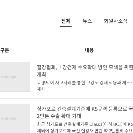
전체
뉴스
회원사소식
구분
내용
철강협회,「강건재 수요확대 방안 모색을 위
개최
ㅇ 흙막이 사고사례를 통한 고강도 강재 적용과 제도
제시
ㅇ 건설용 강재 및 개발현황, 시공현장 적용 사례 공유
싱가포르 건축설계기준에 KS규격 등록으로 
건재 적용 확대방안 모색
2만톤 수출 확대 기대
한국철강협회 강구조센터(회장, POSCO 오도길 실장)
최근 싱가포르 건축설계기준 Class1(이하 BC1)에 
4일 포스코 더샵갤러리에서 시공사, 설계사, 철강사,
재되어 싱가포르에 국산 철강재 연간 약 2만톤의 수