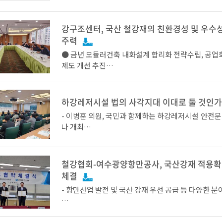
100여명이 참석한 가운데 건설용 강재 수요확대 방
것으로 기대된다.
세미나를 개최했다.
강구조센터, 국산 철강재의 친환경성 및 우수
* Building and Construction : 건축설계기준
이날 세미나에서 한국토질및기초기술사회 윤태국 박
주력
설사고와 가설흙막이 설계기기준 개정 필요성』발표를
● 금년 모듈러건축 내화설계 합리화 전략수립, 공업
설흙막이 붕괴 사고 원인을 분석하고, 가설흙막이 공
제도 개선 추진
도 강재를 적용하여 안정성을 확보할 수 있는 방안을
싱가포르 BC1은 2012년 개정되었는데, 영국, 유럽연합
본, 호주, 뉴질랜드, 중국의 기준만 등록되어 있었다. 
● 강구조의 친환경성 경쟁력 강화를 위해 탄소중립
국토교통과학기술진흥원 하민기 연구원은 『국내 건
가포르 건설시장에서 기준이 등록된 국가의 제품으로
로그램 개발, 친환경 건축제도 개선 수행
도소개 및 활성화 방안』발표를 통해 건설신기술 심사
하강레저시설 법의 사각지대 이대로 둘 것인가
능하고, 납품 시마다 테스트가 필요하며, 강도의 20
차, 건설신기술 활성화될 수 있는 방안을 설명하였다.
설계해야 적용이 가능했다.
- 이병훈 의원, 국민과 함께하는 하강레저시설 안전
나 개최
포스코이앤씨 손강혁 그룹장은 철강제품의 우수성을
한국철강협회 강구조센터(회장 오도길, 포스코 상무)는
다양한 건설현장 적용된 사례를 소개하였다.
- 하강레저시설의 크고 작은 안전사고가 끊임없이 발
리베라호텔에서 강구조센터 이사회 대표가 참석한 가운
추후 싱가포르 건설 프로젝트에 국산 건설용 강재 적
며, 이에 따른 안전사고예방을 위한 대책 마련 시급
철강협회-여수광양항만공사, 국산강재 적용확
년도 제1회 이사회를 개최하고, 2023년도 사업계획
이외에도 현대제철 정진 연구원은 녹색제품 건설자재
해 싱가포르 BC1에 KS기준을 등재하는 부분은 필수
체결
동국제강 최우남 연구원은 건축구조용 안전소재, 포
국철강협회 강구조센터는 KS기준 등재를 위해 싱가
박사는 해상풍력발전 특화강재에 대해 발표하였다.
- 항만산업 발전 및 국산 강재 우선 공급 등 다양한 
수출경험을 가진 센구조와 BC1 가이드북의 개정작
싱가포르 SIT (SINGAPORE INSTITUTE OF TEC
최근 하강레저시설은 친환경 레저스포츠로 많은 국
이날 확정된 사업계획에 따르면 강구조센터는 올해 
한편 이날 참석자 대상으로 강구조공사에서 활용하도
- 한국철강협회, 금번 MOU가 K-STEEL 캠페인의 
의 CHIEW SING PING 교수의 협조를 받았다. 싱
고 있음에도 설계 및 안전기준 부재, 부적합 강종 사용
분야의 국내시장 안정화를 위해 모듈러주택 정책협의
축구조기준을 반영하여 지난 6월 발간한 강구조공사