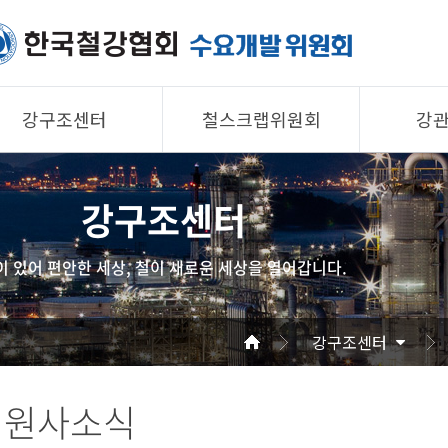
강구조센터
철스크랩위원회
강
제품소개
제품소개
제품 
강구조센터
회원사
회원사
회원사
강구조센터
철스크랩위원회
협의회
이 있어 편안한 세상, 철이 새로운 세상을 열어갑니다.
알림/자료
알림/자료
공지/
사진/영상
사진/영상
기술자
강구조센터
사진/
회원사소식