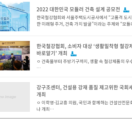
될 것
계기준에 KS 등재를 위한 2차례공청회가 잘 마무리되며
으로 크고 작은 사고가 끊임없이 발생하고 있다.
건축 내화설계 합리화 전략수립 연구, 공업화주택 인
포하기도 하였다.
6월 Official announcement로 싱가포르 BC1에 
2022 대한민국 모듈러 건축 설계 공모전
모듈러건축 구조설계 가이드 지침을 마련할 계획이다
이 승인되고, BC1 가이드북 개정판이 2023년 6월 
한국철강협회와 서울주택도시공사에서 “고품격 도시
강구조센터는 강구조 건설 분야의 수요확대와 경쟁력
한 미래형 주거, 건축 가치 발굴”이라는 주제와 “모듈
해 1996년 2월 발족하였으며, 포스코, 현대제철, 동국
한국철강협회는 3월 8일 여수광양항만공사 본사에
이에 따라 11월 22일(화) 국회의원회관 제3회의실에
워드로 2022 대한민국 모듈러 건축 설계 공모전을 진
개 국내 주요 소재사, 시공사, 제작사 등이 회원사로 
변영만
시설, 법의 사각지대 이대로 둘 것인가’라는 주제로 
또한 강구조 분야의 친환경성 경쟁력 강화를 위해 강구
공모전은 한국철강협회 “제2회 대학생 스틸 모듈러 건
다.
상근부회장, 여수광양항만공사 박성현 사장이 참석한
싱가포르 BC1 개정판에는 용접구조용 압연강재, 건
는 하강레저시설 안전문화 확산 세미나를 개최했다.
소중립설계 적용 인증프로그램을 개발하고, 재활용 
모전”과 서울주택도시공사의 제8회 “SH청년건축가
한국철강협회, 소비자 대상 ‘생활밀착형 철강
양항 자동화 부두 구축협력 및 국내 철강산업 발전을 
연강재, 열간압연형강 등 33종의 KS 규격이 등록되었
상에 강건재를 포함시키기 위해 친환경 건축제도 개
전”을 콜라보한 공모전으로, 최근 정보정책과 국내 
약을 체결 했다고 밝혔다.
바로알기’ 개최
이날 행사는 이병훈(문화체육관광위원회) 의원이 주최
시한다.
두인 스마트 건설기술 중 하나인 “모듈러”에 대한 다
* BC1 개정판 확인 사이트 : go.gov.sg/bc1-2023
철강협회에서 주관했으며, 문화체육관광부, 국민체
ㅇ 건축물부터 주방기구까지, 생활 속 철강제품의 우
어를 학생과 청년층에 묻고자 한다.
이번 협약은 광양항 무인자동화 항만 구축사업에 국
스포츠안전재단, 한국소비자원, 한국건축구조기술사
확대를 위해 추진하는 것으로 한국철강협회와 여수
구조학회 등 하강레저와 관련된 기관 40여명이 참석
[2022 대한민국 모듈러 건축 설계 공모전]
는 ➊항만 하역분야에 우수한 국산강재 우선 공급 협
이외에도 강구조센터에서는 국산강재 적용 확대를 위
역분야 국산화를 위한 국산강재 사용 확대 협력 ➌항
한편 BC1 내 KS 기준이 등록됨에 따라 싱가포르 시장
강구조센터, 건설용 강재 품질 제고위한 국회
항만공사와 MOU 체결, 철강재 정품 사용 캠페인, 소
1. 공모주제
현장 반입강재 품질 점검 지원 ➍양 기관 상호협력을 
재를 자유롭게 설계반영 및 적용가능하고, KS 강재 적
개최
상으로 강건재의 우수성을 홍보하고, 싱가포르 강건재
1) 자유주제
대 등의 분야에서 상호협력을 적극 추진할 예정이다.
가지고 있는 강도를 100% 그대로 적용 가능하며, 밀
행사를 주최한 이병훈 의원은 지난 11월 강원도 평창
한국철강협회는 11월 3일 서울 소재 더케이 호텔에서
국제모듈러포럼 개최 등을 통해 건설용 강재 수요확대
– 주제 : 스틸 모듈러유닛을 활용한 미래건축의 다양
ㅇ 이학영·김교흥 의원, 국민과 함께하는 건설안전문
출만으로 품질 보증 가능한 장점 등으로 국산 강재 적
일어난 짚트랙 사고를 언급하며 “하강레저시설은 관
상 ‘생활밀착형 철강제품 바로알기’행사를 가졌다. 
정이다.
업/공공 등)
나 개최
광양항 무인 자동화 항만 구축사업은 총 사업비 6,91
것으로 기대된다.
안전사고가 끊이지 않고 발생하고 있어서 안전사고 
는 생활 속에서 만날 수 있는 철강제품을 소개하는 세
2) 지정주제
자하여 광양항 3-2단계 컨테이너 부두를 건설하는 사업
련이 시급한 상황”이라고 하였다.
주방기구 등을 전시하였다.
– 주제 : 스마트 건설기술에 기반한 새로운 도심지 
ㅇ 건설 안전 제고를 통해 국민의 생명과 재산을 보호
7년 완료할 계획이다.
상 구현(모듈러 공법 일부 적용, 노후공공주택 재건축
건설 산업이 발전할 수 있도록 길 열어야…
또한 “금번 세미나를 통해 하강레저시설의 안전사고 