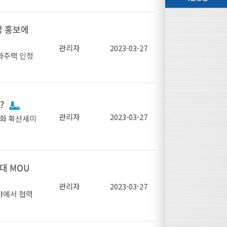
안모색을 위한
성 홍보에
사는 『건
 통해 가
관리자
2023-03-27
화주택 인정
사에서 고강
 제시하였다.
, 미국, 일
이에 따라 싱
설계 인증프
설신기술 제
 생산이 가
기준 및 절
?
% 저감하여
관리자
2023-03-27
문화 확산세미
 소개하며,
 3월 23일
생하고 있으
데 2023
용확대를 위
대 MOU
을 확정했다.
 개발현황,
적이였다. 한
스코 김종민
포르에 많은
관리자
2023-03-27
분야에서 협력
업에 참여하는
HNOLIGY)
민이 이용하
모듈러건축
록 최신 건
모범적 사례가
가포르 건축설
, 관리미흡
체, 모듈러
핸드북을 배