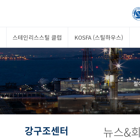
스테인리스스틸 클럽
KOSFA (스틸하우스)
제품소개
제품소개
회원사
회원사
클럽 소개
KOSFA
철
정보/자문
알림/자료
사진/영상
사진/영상
제품 기획안 상시
공모
강구조센터
뉴스&