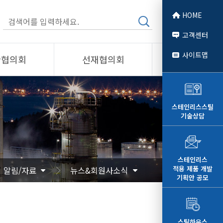
HOME
고객센터
사이트맵
관협의회
선재협의회
소개
제품소개
회원사
스테인리스스틸
기술상담
 소개
선재협의회
자료
알림/자료
문
사진/영상
스테인리스
적용 제품 개발
알림/자료
뉴스&회원사소식
영상
기획안 공모
스틸하우스