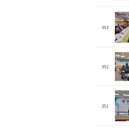
353
352
351