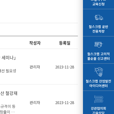
교육신청
철스크랩 운반
전용차량
작성자
등록일
철스크랩 고의적
한 세미나」
불순물 신고센터
관리자
2023-11-28
개선 필요성
철스크랩 산업발전
아이디어센터
를 통한 강
국산 철강재
관리자
2023-11-28
는 10월 2
KS규격이 등
강관협의회
 연구기관 등
요창출이 될
기술상담