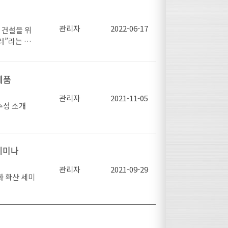
, 2022년
정제도 개선,
KS 기준 등록
.
발간되었다.
관리자
2022-06-17
 건설을 위
 향상을 위
러”라는 키
제강 등 73
서 철강협회
서 ‘하강레저
행한다. 본
참여하고 있
국민과 함께하
조 건축 탄
축 설계 공
 가운데 광
축구조용 압
건축자재 대
 설계공모
제품
위한 업무협
다.
선연구를 실
건설업계의 화
하고, 한국
양한 아이디
관리자
2021-11-05
육진흥공단,
수성 소개
산강재 적용
회, 한국강
광양항만공사
했다.
력 ➋항만 하
해 여수광양
만 하역분야
에서 KS 강
세미나
비자 단체 대
위한 교육 확
용 시 원래
 수출 확대,
관리자
2021-09-29
시트 서류 제
 리조트에서
 소비자 대
에 힘쓸 예
성(주거/상
화 확산 세미
용이 확대될
리 미흡으로
이날 행사에서
5억원을 투
예방대책 마
미나와 함께
으로 202
공동주택 미래
하고, 나아가
 계획)
예방대책 수