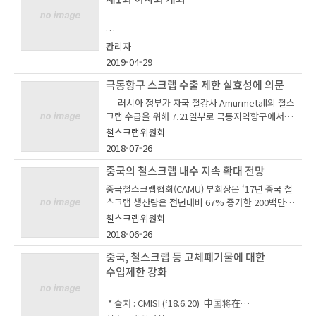
우수 아이디어 제안자에게는 추첨을 통한 소정의
상품을 드리오니 많은 관심과 참여 부탁드립니다.
철강협회 철스크랩위원회에 설치된 ‘철스크랩 고의
http://sctm2.kosa.or.kr:8081
적 불순물 신고센터’는 고의적 불순물 신고 접수·
관리자
심의 결과를 철스크랩위원회 홈페이지에 게시함과
2019-04-29
동시에 대외 공개하기로 했다.
2022. 1.
극동항구 스크랩 수출 제한 실효성에 의문
이들 업체는 △경기 화성에 위치한 대한철강, 와이
- 러시아 정부가 자국 철강사 Amurmetall의 철스
케이스틸 △충남에 위치한 에스케이스틸 △부산에
크랩 수급을 위해 7.21일부로 극동지역항구에서
위치한 현진스틸 △광주에 위치한 고서삼화자원,
의 스크랩 수출을 6개월간 제한하나, 전문가들은
부창자원 등이다.
한국철강협회 철스크랩위원회
철스크랩위원회
빌렛 생산사인 Amurmetall 이 해당 정책의 충분
2018-07-26
14일 서울 송파구 소재 철강협회에서 열린 ‘2019년
한 효과를 누릴 수 있는지에 대해 의문 제기
고의적 불순물 혼입행위 업체에 대한 조치는 주의,
철스크랩 고의적 불순물 신고센터
도 제1회 이사회’에 참석한 한국철강협회 철스크랩
중국의 철스크랩 내수 지속 확대 전망
경고, 공표, 사법기관 고발을 위한 이사위원 회의
○ 참여 방법 :
위원회 관계자들이 올해 사업계획을 논의하고 있
상정 등 4단계로 나뉜다. 상호명과 위반내용 등을
중국철스크랩협회(CAMU) 부회장은 ‘17년 중국 철
① URL 접속(주소를 복사하여 주소창에 붙여넣
다.
- Metal Bulletin의 분석에 따르면, 수출제한이 국
정해진 기간 동안 대외 공개할 수 있다.
스크랩 생산량은 전년대비 67% 증가한 200백만톤
기 후 엔터) : http://steelscrapidea.kosa.or.kr/
내 수요를 끌어올릴 수 없을 뿐 아니라 Amurmetal
이며, 원가경쟁력을 갖춘 철스크랩에 대한 국내수
main
철스크랩위원회
l 생산능력을 고려했을 때 스크랩을 충분히 소화할
이 운영요강을 근거로 지난 4월 30일 실시한 철스
* 첨부파일
요는 지속적으로 확대될 것으로 전망
2018-06-26
수 없을 가능성도 있다고 분석
크랩위원회 실무위원회 회의에서는 위 6건의 고의
혼적 신고건에 대해 심의하고, 이 같은 판정을 내렸
1) 철스크랩 고의적 불순물 신고센터 안내문 - 1부.
중국, 철스크랩 등 고체폐기물에 대한
② 철스크랩위원회 홈페이지 우측 배너 중 「철
www.metalbulletin.com/Article/3822474/Sea
다.
李树斌：废钢成本优势明显 国内需求继续上升
스크랩 산업발전 아이디어센터」 클릭
수입제한 강화
rch-results/Russias-scrap-export-ban-to-sq
2) 철스크랩 고의적 불순물 신고양식 - 1부. 끝.
ueeze-local-markets.html
철스크랩위원회 관계자는 “적극적인 신고가 국내
* 출처 : CMISI (‘18.6.20) 中国将在
철스크랩 고의적 불순물 혼입행위를 원천적으로 근
한국철강협회 철스크랩위원회는 14일 서울 송파구