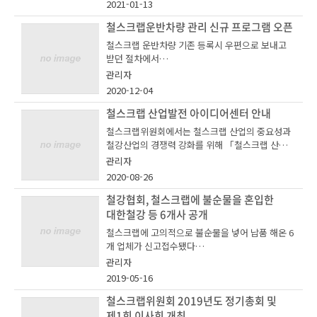
2021-01-13
고센터)」를 운영하고 있습니다.
안전보건공단과 사례집을 발간하였습니다.
철스크랩운반차량 관리 신규 프로그램 오픈
ㅇ 교육내용 : 기본작동법 실습 및 유지보수, 안전교
육
철스크랩 운반차량 기존 등록시 우편으로 보내고
관심있으신 분들은 아래 이메일로 문의 바랍니다.
받던 절차에서
신고센터는 수요‧공급업계 간 상호 협의를 통해 20
ㅇ 주관/후원 : 한국철강협회, 한국철강자원협회,
13년부터 설립되었으며, 고의적 불순물 혼입행위
관리자
카코텍코리아
등의 개선유도, 재발방지를 위한 계도 및 근절 등의
2020-12-04
- 철스크랩위원회 이현철 (hyeonchol.lee@ekos
스마트폰 앱으로 등록하고 QR코드를 스캔하여 차
활동을 통해 철스크랩의 품질향상과 건전한 유통질
a.or.kr)
량 조회 할 수 있도록
철스크랩 산업발전 아이디어센터 안내
서 확립을 위해 노력할 것입니다.
철스크랩위원회에서는 철스크랩 산업의 중요성과
관심있으신 분들은 첨부한 참가신청서를 작성하
철강산업의 경쟁력 강화를 위해 「철스크랩 산업발
여
신규 프로그램을 개발하여 오픈하였습니다.
전 아이디어 센터」를 운영하고 있습니다.
관리자
철스크랩 업계 종사자 여러분들께서도 이에 대한
2020-08-26
적극적인 관심을 가져주시고, 주변에서 불순물 혼
QR코드앱 다운은 스마트폰으로 '철스크랩운반전
입 등의 행위를 발견하셨을 경우, 신고방법에 따라
철강협회, 철스크랩에 불순물을 혼입한
hyeonchol.lee@ekosa.or.kr 로 회신해주시기
용차량' 페이지에서 확인 가능하며
신고해 주시기 바랍니다.
대한철강 등 6개사 공개
바랍니다.
철스크랩에 고의적으로 불순물을 넣어 납품 해온 6
여러분의 신고는 철스크랩의 품질 향상과 자율적
개 업체가 신고접수됐다
사용법은 위 페이지에 있는 매뉴얼을 참고해주시기
시장정화 그리고 유통질서 확립의 지름길이 될 것
바랍니다
입니다.
관리자
13일 한국철강협회에 따르면, 올해 2월과 4월 전기
2019-05-16
로 및 고로 원료로 쓰이는 철스크랩에 고의적으로
불순물을 넣어 납품 해온 6개 업체가 신고접수됐
철스크랩위원회 2019년도 정기총회 및
※ 기존에 조회하던 웹 사이트는 아래와 같이 주소
다.
가 수정되었으니 참고바랍니다.
제1회 이사회 개최