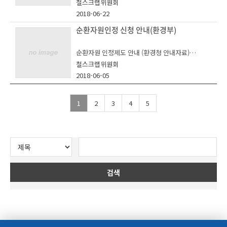
- 리간제(李干杰) 생태환경부(MEE) 부장은 중국정
절하는 분위기를 만들 수 있어 참여 부탁드린다”고
철스크랩위원회
소재 철강협회에서 2019년도 제1회 이사회를 개최
부의 환경오염 개선정책에 따라서 ‘18~20년까지
말했다.
2018-06-22
하고, 올해 사업계획을 확정했다.
철스크랩 등 고체폐기물에 대한 수입 제한을 한층
강화할 것이라 언급
순환자원인정 신청 안내(환경부)
한편 철강협회 철스크랩위원회는 건전한 유통질서
철스크랩위원회는 ‘철스크랩 산업경쟁력 강화를 위
- ‘19년의 고체폐기물 수입 허가품목 66종을 18종
확립을 위해 2013년 1월부터 철스크랩 고의적 불
한 활동확대’를 올해 사업 추진 방향으로 정하고,
으로 축소하는 등 품목별 제한 외에도 고체폐기물
순물 신고센터를 운영하고 있다.
순환자원 인정제도 안내 (환경청 안내자료)
‘철스크랩 폐기물 열분해 가스화 사업’ ‘수입산 철
의 밀수출입에 대한 적발도 강화할 예정
스크랩 품질 관리 기준 정립’ ‘집게차 기사양성과정
철스크랩위원회
2018-2020年进一步收紧对固体废物进口的限
자원순환기본법 제정공포(`16.5) 및 시행(`18.1.
개설’ 등을 중점 추진하기로 했다.
2018-06-05
制
출처: 매일일보
1.)으로 2018년부터 순환자원 인정제도가 본격 시
행됨에 따라
위원회는 이물질이 혼입된 저품질의 수입산 철스크
해당 제도에 대해 안내하오니 업무에 참고 바랍니
랩의 국내 유입이 꾸준히 증가되고 있는 상황에서
1
2
3
4
5
다.
이렇다 할 품질 분류 기준이 없어, 저품질 수입산 철
스크랩 유입 문제를 개선하기 위한 장치가 필요하
(순환자원 인정제 개요)
다는 업계 니즈를 반영해 철스크랩 품질관리기준을
정립할 계획이다.
아울러 ‘철스크랩 폐기물 열분해 가스화 사업’은 철
스크랩 가공 과정에서 발생하는 폐기물을 친환경적
검색
◈ 사업장별 심사를 통해 일정 요건(환경성, 경제성
인 열분해 방식을 적용해 에너지원으로 재생산해
등)을 충족하는 폐기물을 순환자원으로 인정하여
판매함으로써, 폐기물 처리비의 지속적 상승으로
폐기물 관련 규제에서 제외
인한 업계의 어려움을 해결함과 동시에 부가적인
수익을 창출할 수 있는 사업으로, 실증적인 모니터
링을 통해 예비타당성을 검토할 예정이다.