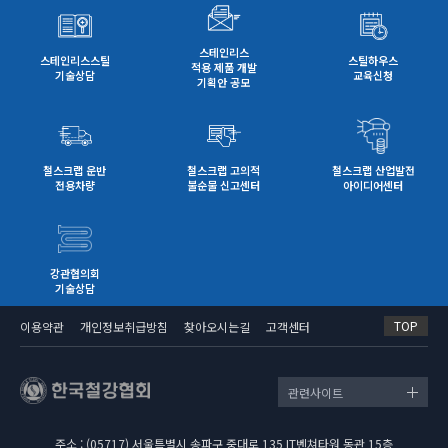
이외에도 집게차 기사 양성교육과정 및 민간자격제
도 신설을 추진하는 사업도 추진하기로 했다.
스테인리스
○ (순환자원 정의) 폐기물을 순환이용하여 생산되
스테인리스스틸
스틸하우스
적용 제품 개발
거나 사용되는 물질로 환경성, 경제성, 기술성을
기술상담
교육신청
기획안 공모
갖추어 환경부장관이 인정하는 물질 또는 물건
○ (대상자) 업체 해당여건에 따라 자율적으로 신
청 (법정 의무제도가 아님)
- 「폐기물관리법」 제17조제2항에 따른 사업장
철스크랩 운반
철스크랩 고의적
철스크랩 산업발전
전용차량
불순물 신고센터
아이디어센터
폐기물배출자
- 폐기물 처리업 허가를 받은 자 중 폐기물처리업
의 업종구분이 다음 어느 하나에 해당하는 자
가) 「폐기물관리법」제25조제5항제2호에 따
른 폐기물 중간처분업자
강관협의회
나) 「폐기물관리법」제25조제5항제4호에 따
기술상담
른 폐기물 종합처분업자
다) 「폐기물관리법」제25조제5항제5호에 따
TOP
이용약관
개인정보취급방침
찾아오시는길
고객센터
른 폐기물 중간재활용업자
라) 「폐기물관리법」제25조제5항제7호에 따
른 폐기물 종합재활용업자
관련사이트
- 「폐기물관리법」 제46조제1항에 따른 폐기물
처리 신고자
주소 : (05717) 서울특별시 송파구 중대로 135 IT벤쳐타워 동관 15층