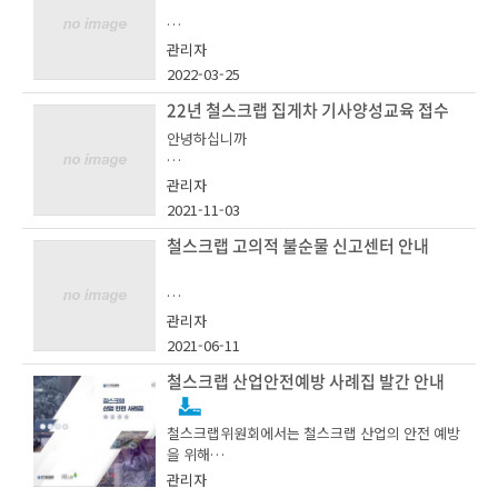
철스크랩위원회에서는 철스크랩 산업의 중요성과
관리자
철강산업의 경쟁력 강화를 위해 「철스크랩 산업발
2022-03-25
전 아이디어 센터」를 운영하고 있습니다.
22년 철스크랩 집게차 기사양성교육 접수
안녕하십니까
우수 아이디어 제안자에게는 추첨을 통한 소정의
관리자
상품을 드리오니 많은 관심과 참여 부탁드립니다.
2021-11-03
22년 철스크랩 집게차 기사양성 교육을 아래와 같
이 시행합니다..
철스크랩 고의적 불순물 신고센터 안내
○ 참여 방법 :
① URL 접속(주소를 복사하여 주소창에 붙여넣
철스크랩 고의적 불순물 신고센터
기 후 엔터) : http://steelscrapidea.kosa.or.kr/
관리자
- 아 래 -
main
2021-06-11
철스크랩 산업안전예방 사례집 발간 안내
ㅇ 일시 : 11/17(목), 10:00 ~ 17:00
② 철스크랩위원회 홈페이지 우측 배너 중 「철
철스크랩위원회에서는 철스크랩 산업의 안전 예방
한국철강협회 철스크랩위원회는 철스크랩 거래 시
스크랩 산업발전 아이디어센터」 클릭
을 위해
ㅇ 장소 : 경기도 용인 히아브 A/S 센터
고의적으로 불순물을 혼입하는 등의 행위 방지를
관리자
위해 「철스크랩 고의적 불순물 신고센터(이하 신
ㅇ 참가비 : 없음